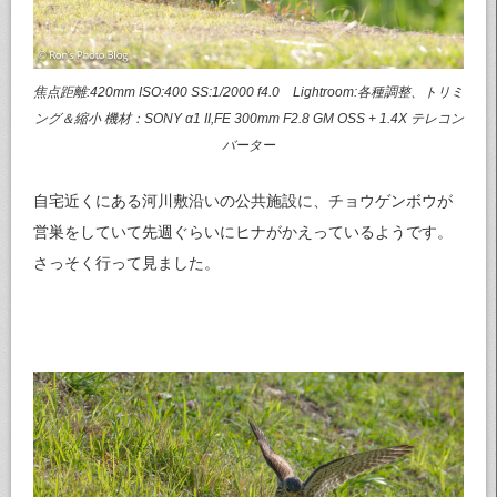
焦点距離:420mm ISO:400 SS:1/2000 f4.0 Lightroom:各種調整、トリミ
ング＆縮小 機材：SONY α1 II,FE 300mm F2.8 GM OSS + 1.4X テレコン
バーター
自宅近くにある河川敷沿いの公共施設に、チョウゲンボウが
営巣をしていて先週ぐらいにヒナがかえっているようです。
さっそく行って見ました。