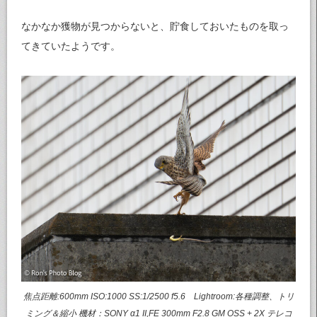
なかなか獲物が見つからないと、貯食しておいたものを取っ
てきていたようです。
焦点距離:600mm ISO:1000 SS:1/2500 f5.6 Lightroom:各種調整、トリ
ミング＆縮小 機材：SONY α1 II,FE 300mm F2.8 GM OSS + 2X テレコ