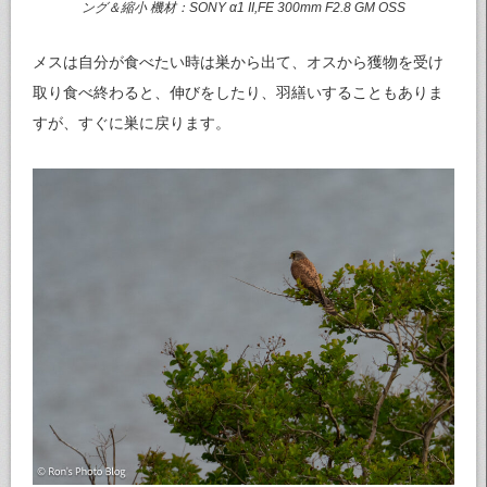
ング＆縮小 機材：SONY α1 II,FE 300mm F2.8 GM OSS
メスは自分が食べたい時は巣から出て、オスから獲物を受け
取り食べ終わると、伸びをしたり、羽繕いすることもありま
すが、すぐに巣に戻ります。