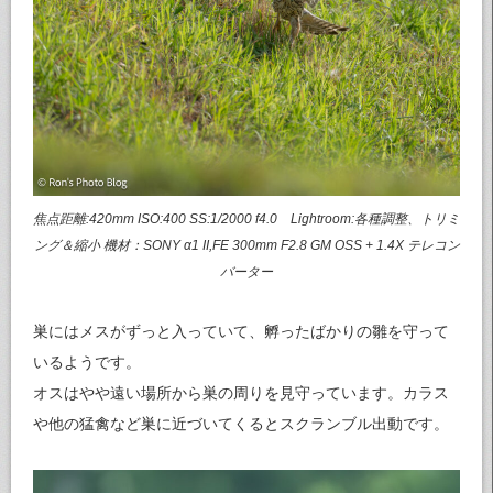
焦点距離:420mm ISO:400 SS:1/2000 f4.0 Lightroom:各種調整、トリミ
ング＆縮小 機材：SONY α1 II,FE 300mm F2.8 GM OSS + 1.4X テレコン
バーター
巣にはメスがずっと入っていて、孵ったばかりの雛を守って
いるようです。
オスはやや遠い場所から巣の周りを見守っています。カラス
や他の猛禽など巣に近づいてくるとスクランブル出動です。