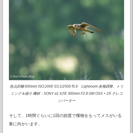
焦点距離:600mm ISO:2000 SS:1/2500 f5.6 Lightroom:各種調整、トリ
ミング＆縮小 機材：SONY α1 II,FE 300mm F2.8 GM OSS + 2X テレコ
ンバーター
そして、1時間ぐらいに1回の頻度で獲物をもってメスがいる
巣に向かいます。