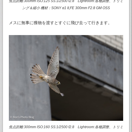
焦点距離:300mm ISO:125 SS:1/2500 f2.8 Lightroom:各種調整、トリミ
ング＆縮小 機材：SONY α1 II,FE 300mm F2.8 GM OSS
メスに無事に獲物を渡すとすぐに飛び去って行きます。
焦点距離:300mm ISO:160 SS:1/2500 f2.8 Lightroom:各種調整、トリミ