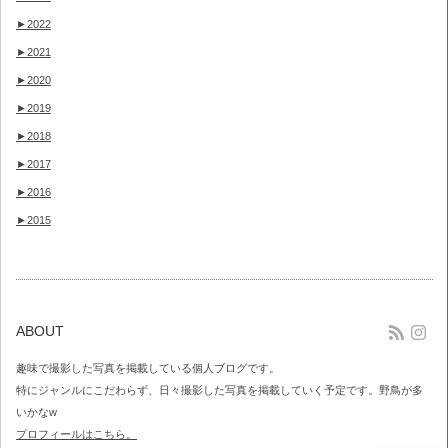
►
2022
►
2021
►
2020
►
2019
►
2018
►
2017
►
2016
►
2015
rss
Fa
ABOUT
趣味で撮影した写真を掲載している個人ブログです。
特にジャンルにこだわらず、日々撮影した写真を掲載していく予定です。野鳥が多
いかなw
プロフィールはこちら。