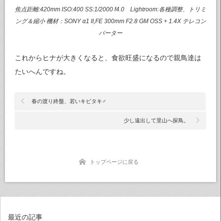
焦点距離:420mm ISO:400 SS:1/2000 f4.0 Lightroom:各種調整、トリミ
ング＆縮小 機材：SONY α1 II,FE 300mm F2.8 GM OSS + 1.4X テレコン
バーター
これからヒナが大きくなると、食欲旺盛になるので親鳥達は
たいへんですね。
春の渡り終盤、若いキビタキ♂
少し遠出して里山へ探鳥。
トップページに戻る
最近の記事