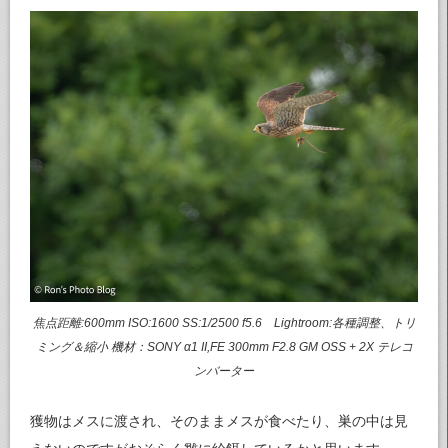
焦点距離:600mm ISO:1600 SS:1/2500 f5.6 Lightroom:各種調整、トリ
ミング＆縮小 機材：SONY α1 II,FE 300mm F2.8 GM OSS + 2X テレコ
ンバーター
獲物はメスに渡され、そのままメスが食べたり、巣の中は見