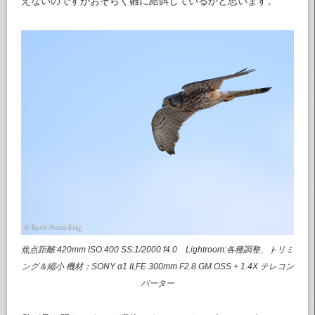
えないのですがおそらく雛に給餌しているかと思います。
焦点距離:420mm ISO:400 SS:1/2000 f4.0 Lightroom:各種調整、トリミ
ング＆縮小 機材：SONY α1 II,FE 300mm F2.8 GM OSS + 1.4X テレコン
バーター