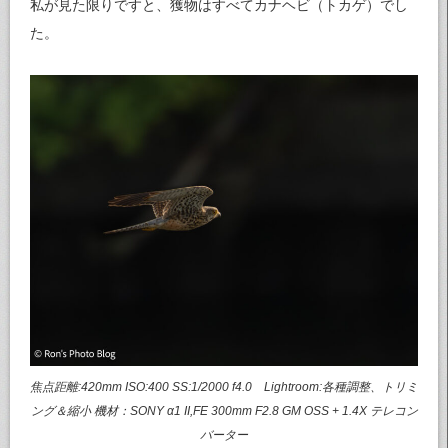
私が見た限りですと、獲物はすべてカナヘビ（トカゲ）でし
た。
焦点距離:420mm ISO:400 SS:1/2000 f4.0 Lightroom:各種調整、トリミ
ング＆縮小 機材：SONY α1 II,FE 300mm F2.8 GM OSS + 1.4X テレコン
バーター