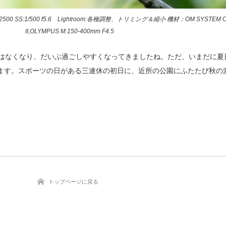
00 SS:1/500 f5.6 Lightroom:各種調整、トリミング＆縮小 機材：OM SYSTEM OM
II,OLYMPUS M.150-400mm F4.5
さはなくなり、だいぶ過ごしやすくなってきましたね。ただ、いまだに夏
ます。スポーツの日がある三連休の初日に、近所の公園にふたたび秋の
トップページに戻る