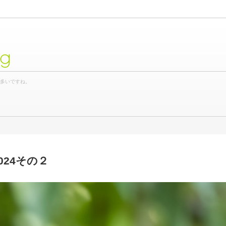
og
が多いですね。
024その２