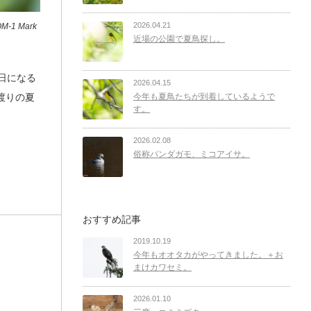
2026.04.21
-1 Mark
近場の公園で夏鳥探し。
日になる
2026.04.15
渡りの夏
今年も夏鳥たちが到着しているようで
す。
2026.02.08
俗称パンダガモ、ミコアイサ。
おすすめ記事
2019.10.19
今年もオオタカがやってきました。＋お
まけカワセミ。
2026.01.10