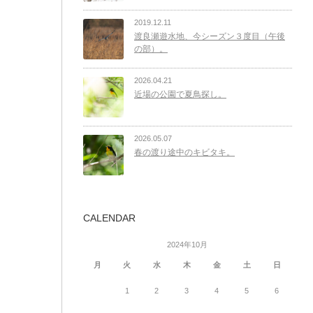
2019.12.11
渡良瀬遊水地、今シーズン３度目（午後
の部）。
2026.04.21
近場の公園で夏鳥探し。
2026.05.07
春の渡り途中のキビタキ。
CALENDAR
2024年10月
月
火
水
木
金
土
日
1
2
3
4
5
6