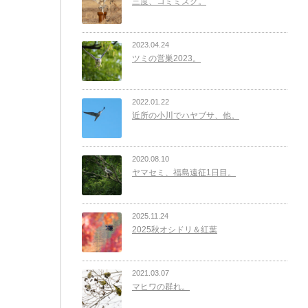
三度、コミミズク。
2023.04.24
ツミの営巣2023。
2022.01.22
近所の小川でハヤブサ、他。
2020.08.10
ヤマセミ、福島遠征1日目。
2025.11.24
2025秋オシドリ＆紅葉
2021.03.07
マヒワの群れ。