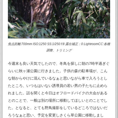
焦点距離:700mm ISO:1250 SS:1/250 f:8 露出補正：0 LightroomCC:各種
調整、トリミング
今週末も良い天気でしたので、冬鳥を探しに朝の7時半過ぎぐ
らいに秋ヶ瀬公園に行きました。子供の森の駐車場が、こん
な朝からやけに混んでいるなぁと思いながら車で入ろうとし
たところ、いつもはいない誘導員の若い男の子たちに止めら
れました。話を聞くと今日はオフロードバイクの大会がある
とのことで、一般は別の場所に移動してほしいとのことでし
た。となると、とても野鳥撮影をしているどころではないだ
ろうなぁと思い、予定を変更しさくら草公園に移動しまし