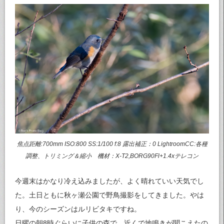
焦点距離:700mm ISO:800 SS:1/100 f:8 露出補正：0 LightroomCC:各種
調整、トリミング＆縮小 機材：X-T2,BORG90Fl+1.4xテレコン
今週末はかなり冷え込みましたが、よく晴れていい天気でし
た。土日ともに秋ヶ瀬公園で野鳥撮影をしてきました。やは
り、今のシーズンはルリビタキですね。
日曜の朝8時ぐらいに子供の森で、近くで地鳴きが聞こえたの