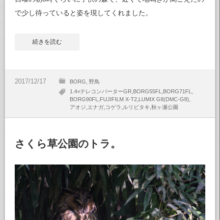
で少し待っていると姿を現してくれました。
続きを読む
BORG
野鳥
1.4×テレコンバーターGR
BORG55FL
BORG71FL
BORG90FL
FUJIFILM X-T2
LUMIX G8(DMC-G8)
アオジ
エナガ
コゲラ
ルリビタキ
秋ヶ瀬公園
さくら草公園のトラ。