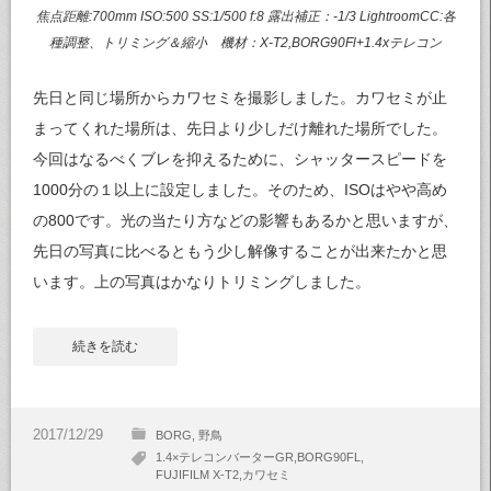
焦点距離:700mm ISO:500 SS:1/500 f:8 露出補正：-1/3 LightroomCC:各
種調整、トリミング＆縮小 機材：X-T2,BORG90Fl+1.4xテレコン
先日と同じ場所からカワセミを撮影しました。カワセミが止
まってくれた場所は、先日より少しだけ離れた場所でした。
今回はなるべくブレを抑えるために、シャッタースピードを
1000分の１以上に設定しました。そのため、ISOはやや高め
の800です。光の当たり方などの影響もあるかと思いますが、
先日の写真に比べるともう少し解像することが出来たかと思
います。上の写真はかなりトリミングしました。
続きを読む
BORG
野鳥
1.4×テレコンバーターGR
BORG90FL
FUJIFILM X-T2
カワセミ