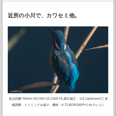
近所の小川で、カワセミ他。
焦点距離:700mm ISO:500 SS:1/500 f:8 露出補正：-1/3 LightroomCC:各
種調整、トリミング＆縮小 機材：X-T2,BORG90Fl+1.4xテレコン