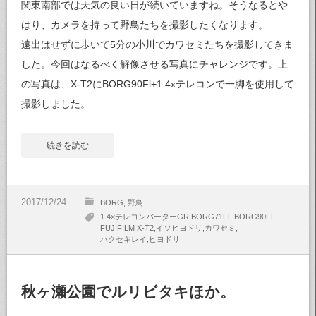
関東南部では天気の良い日が続いていますね。そうなるとや
はり、カメラを持って野鳥たちを撮影したくなります。
遠出はせずに歩いて5分の小川でカワセミたちを撮影してきま
した。今回はなるべく解像させる写真にチャレンジです。上
の写真は、X-T2にBORG90Fl+1.4xテレコンで一脚を使用して
撮影しました。
続きを読む
BORG
野鳥
1.4×テレコンバーターGR
BORG71FL
BORG90FL
FUJIFILM X-T2
イソヒヨドリ
カワセミ
ハクセキレイ
ヒヨドリ
秋ヶ瀬公園でルリビタキほか。