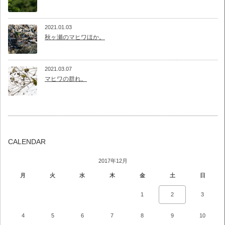
2021.01.03
秋ヶ瀬のマヒワほか。
2021.03.07
マヒワの群れ。
CALENDAR
2017年12月
月
火
水
木
金
土
日
1
2
3
4
5
6
7
8
9
10