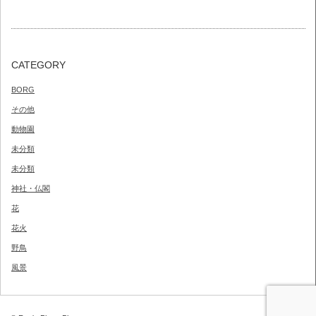
CATEGORY
BORG
その他
動物園
未分類
未分類
神社・仏閣
花
花火
野鳥
風景