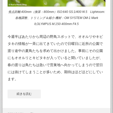
焦点距離:400mm（換算：800mm）ISO:640 SS:1/400 f4.5 Lightroom:
各種調整、トリミング＆縮小 機材：OM SYSTEM OM-1 Mark
II,OLYMPUS M.150-400mm F4.5
今週半ばあたりから周辺の野鳥スポットで、オオルリやキビ
タキの情報が一斉に出てきていたので日曜日に近所の公園で
渡り途中の夏鳥たちを求めて出かけました。事前にその公園
にもオオルリとキビタキが入っていると聞いていましたが、
春の渡りは鳥たちは急いで営巣地へ向かってしまうので翌日
には抜けてしまうことが多いため、期待はほどほどにしてい
ます。
続きを読む