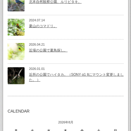
北本自然観察公園、ルリビタキ。
2024.07.14
夏山のコマドリ。
2026.04.21
近場の公園で夏鳥探し。
2026.01.01
近所の公園でハイタカ。（SONY α1 IIにマウント変更しまし
た。 ）
CALENDAR
2026年8月
月
火
水
木
金
土
日