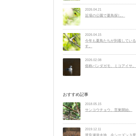
2026.04.21
近場の公園で夏鳥探し。
2026.04.15
今年も夏鳥たちが到着している
す。
2026.02.08
俗称パンダガモ、ミコアイサ。
おすすめ記事
2018.05.15
サンコウチョウ、営巣開始。
2019.12.11
渡良瀬遊水地、今シーズン３度