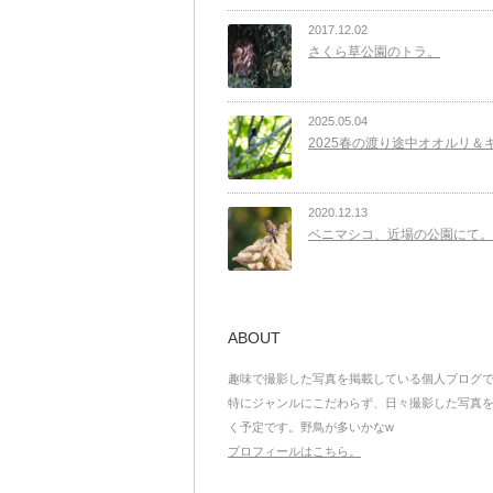
2017.12.02
さくら草公園のトラ。
2025.05.04
2025春の渡り途中オオルリ＆
2020.12.13
ベニマシコ、近場の公園にて。
ABOUT
趣味で撮影した写真を掲載している個人ブログ
特にジャンルにこだわらず、日々撮影した写真
く予定です。野鳥が多いかなw
プロフィールはこちら。