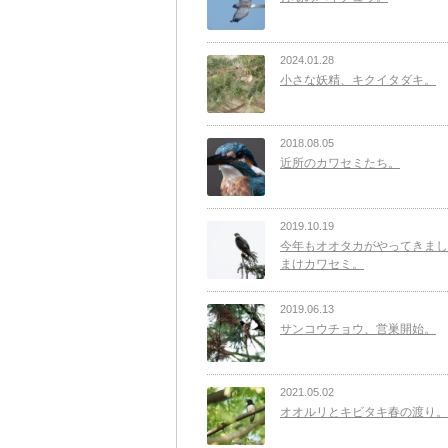
2024.01.28
小さな妖精、キクイタダキ。
2018.08.05
近所のカワセミたち。
2019.10.19
今年もオオタカがやってきまし
まけカワセミ。
2019.06.13
サンコウチョウ、営巣開始。
2021.05.02
オオルリとキビタキ春の渡り。