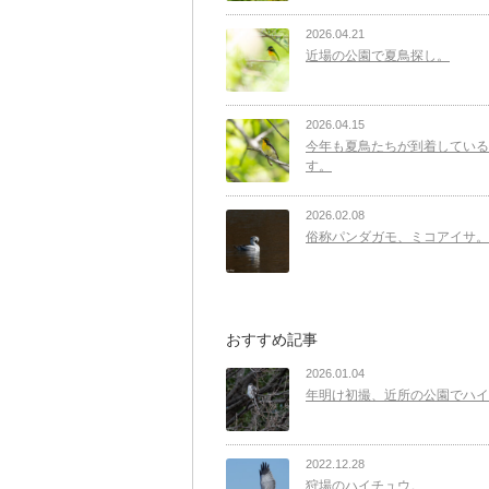
2026.04.21
近場の公園で夏鳥探し。
2026.04.15
今年も夏鳥たちが到着している
す。
2026.02.08
俗称パンダガモ、ミコアイサ。
おすすめ記事
2026.01.04
年明け初撮、近所の公園でハイ
2022.12.28
狩場のハイチュウ。