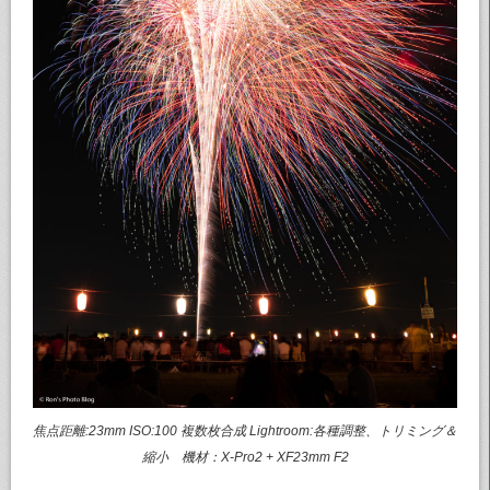
焦点距離:23mm ISO:100 複数枚合成 Lightroom:各種調整、トリミング＆
縮小 機材：X-Pro2 + XF23mm F2