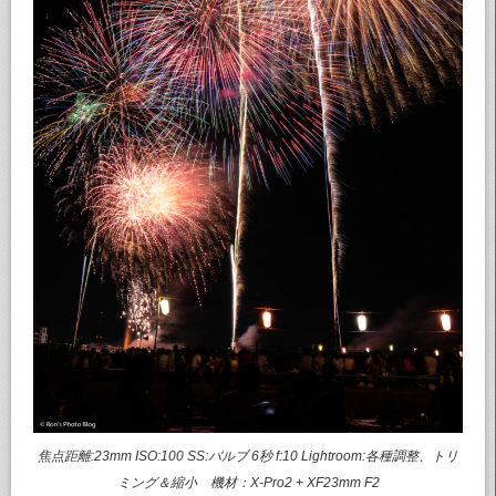
焦点距離:23mm ISO:100 SS:バルブ 6秒 f:10 Lightroom:各種調整、トリ
ミング＆縮小 機材：X-Pro2 + XF23mm F2