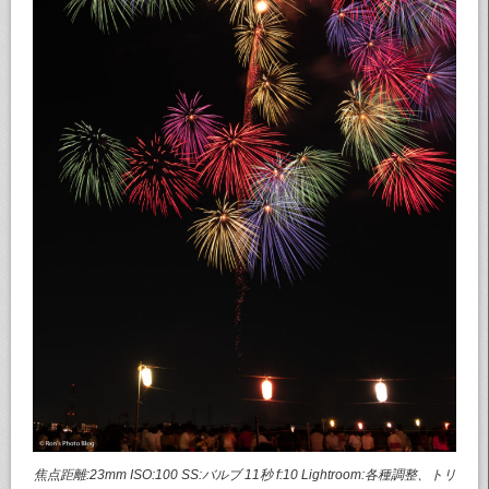
焦点距離:23mm ISO:100 SS:バルブ 11秒 f:10 Lightroom:各種調整、トリ