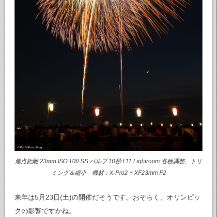
焦点距離:23mm ISO:100 SS:バルブ 10秒 f:11 Lightroom:各種調整、トリ
ミング＆縮小 機材：X-Pro2 + XF23mm F2
来年は5月23日(土)の開催だそうです。おそらく、オリンピッ
クの影響ですかね。