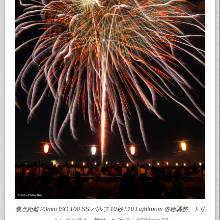
焦点距離:23mm ISO:100 SS:バルブ 10秒 f:10 Lightroom:各種調整、トリ