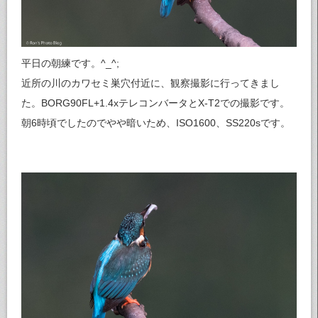
平日の朝練です。^_^;
近所の川のカワセミ巣穴付近に、観察撮影に行ってきまし
た。BORG90FL+1.4xテレコンバータとX-T2での撮影です。
朝6時頃でしたのでやや暗いため、ISO1600、SS220sです。