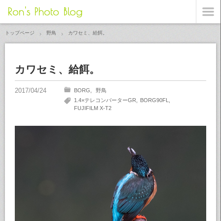
Ron's Photo Blog
トップページ
野鳥
カワセミ、給餌。
カワセミ、給餌。
BORG
野鳥
1.4×テレコンバーターGR
BORG90FL
FUJIFILM X-T2