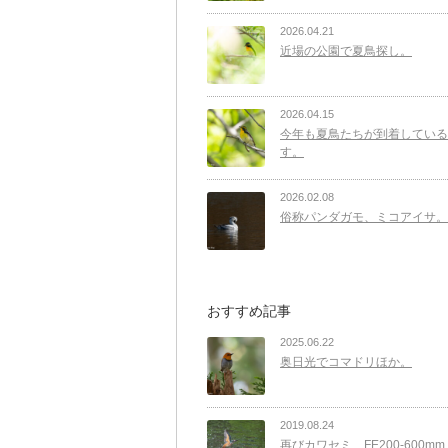
2026.04.21
近場の公園で夏鳥探し。
2026.04.15
今年も夏鳥たちが到着している
す。
2026.02.08
俗称パンダガモ、ミコアイサ。
おすすめ記事
2025.06.22
奥日光でコマドリほか。
2019.08.24
再びカワセミ、FE200-600mm F5