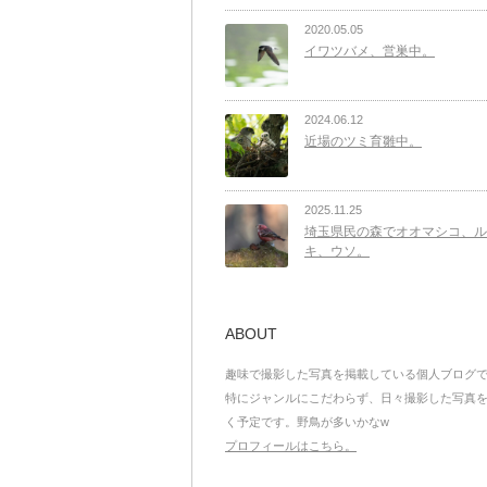
2020.05.05
イワツバメ、営巣中。
2024.06.12
近場のツミ育雛中。
2025.11.25
埼玉県民の森でオオマシコ、ル
キ、ウソ。
ABOUT
趣味で撮影した写真を掲載している個人ブログ
特にジャンルにこだわらず、日々撮影した写真
く予定です。野鳥が多いかなw
プロフィールはこちら。