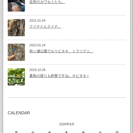
近所のカワセミたち。
2021.01.04
クイナとヒクイナ。
2023.01.24
秋ヶ瀬公園でルリビタキ、トラツグミ。
2019.10.26
夏鳥の渡りも終盤ですね。キビタキ♂
CALENDAR
2026年8月
月
火
水
木
金
土
日