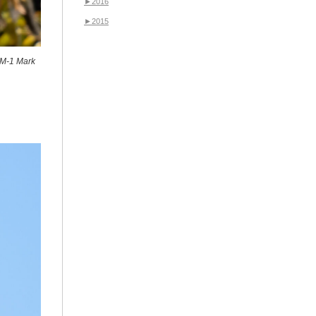
►
2016
►
2015
-1 Mark