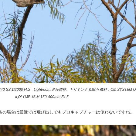
 SS:1/2000 f4.5 Lightroom:各種調整、トリミング＆縮小 機材：OM SYSTEM OM
II,OLYMPUS M.150-400mm F4.5
鳥の場合は最近では飛び出しでもプロキャプチャーは使わないですね。