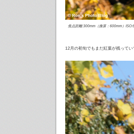
焦点距離:300mm（換算：600mm）ISO:640
12月の初旬でもまだ紅葉が残って