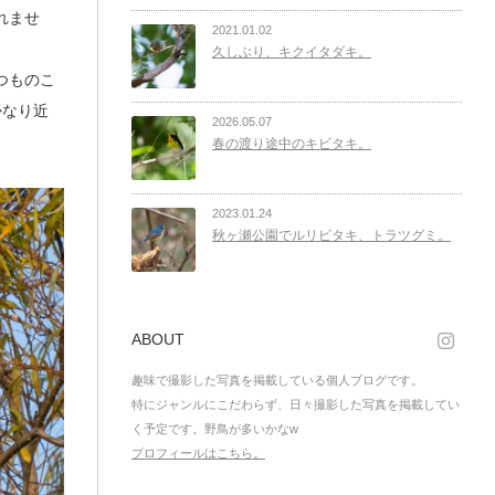
れませ
2021.01.02
久しぶり、キクイタダキ。
つものこ
かなり近
2026.05.07
春の渡り途中のキビタキ。
2023.01.24
秋ヶ瀬公園でルリビタキ、トラツグミ。
Face
ABOUT
趣味で撮影した写真を掲載している個人ブログです。
特にジャンルにこだわらず、日々撮影した写真を掲載してい
く予定です。野鳥が多いかなw
プロフィールはこちら。