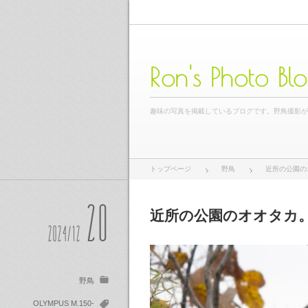
Ron's Photo Bl
趣味の写真を掲載しているブログです。野鳥撮影
トップページ
野鳥
近所の公園の
20
近所の公園のオオタカ
2024/12
野鳥
OLYMPUS M.150-