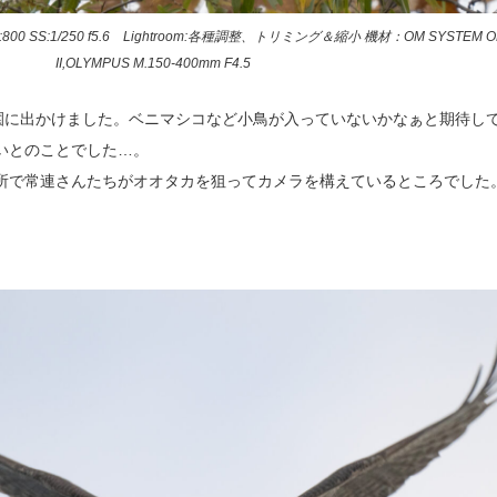
0 SS:1/250 f5.6 Lightroom:各種調整、トリミング＆縮小 機材：OM SYSTEM OM
II,OLYMPUS M.150-400mm F4.5
公園に出かけました。ベニマシコなど小鳥が入っていないかなぁと期待し
いとのことでした…。
所で常連さんたちがオオタカを狙ってカメラを構えているところでした