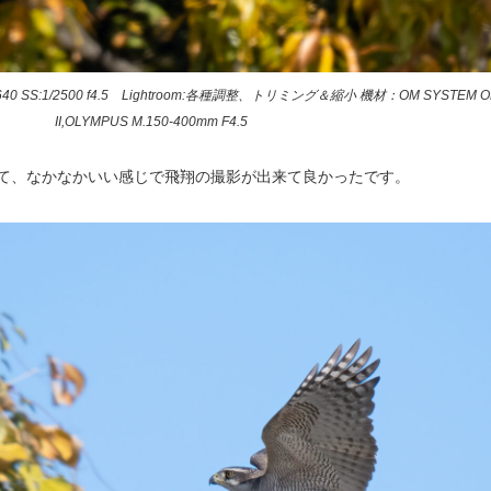
 SS:1/2500 f4.5 Lightroom:各種調整、トリミング＆縮小 機材：OM SYSTEM OM
II,OLYMPUS M.150-400mm F4.5
いて、なかなかいい感じで飛翔の撮影が出来て良かったです。