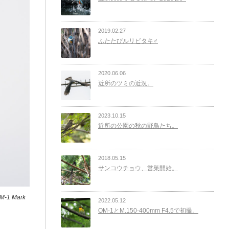
2019.02.27
ふたたびルリビタキ♂
2020.06.06
近所のツミの近況。
2023.10.15
近所の公園の秋の野鳥たち。
2018.05.15
サンコウチョウ、営巣開始。
-1 Mark
2022.05.12
OM-1とM.150-400mm F4.5で初撮。