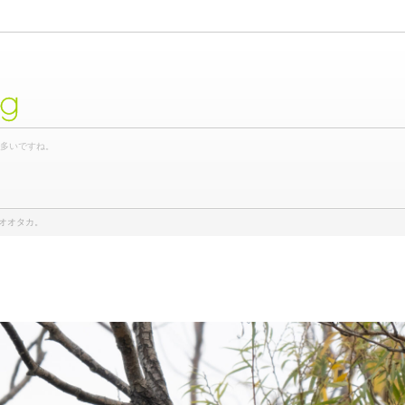
og
が多いですね。
オオタカ。
。