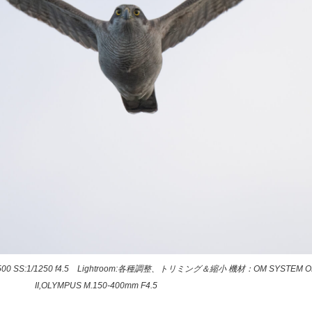
 SS:1/1250 f4.5 Lightroom:各種調整、トリミング＆縮小 機材：OM SYSTEM OM
II,OLYMPUS M.150-400mm F4.5