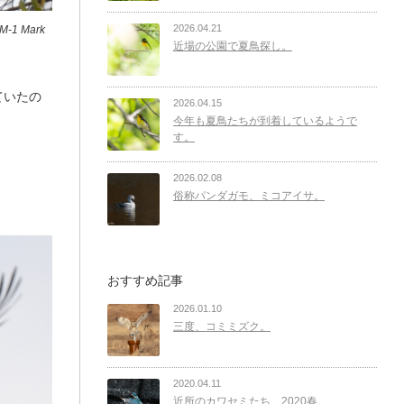
2026.04.21
-1 Mark
近場の公園で夏鳥探し。
ていたの
2026.04.15
今年も夏鳥たちが到着しているようで
す。
。
2026.02.08
俗称パンダガモ、ミコアイサ。
おすすめ記事
2026.01.10
三度、コミミズク。
2020.04.11
近所のカワセミたち、2020春。