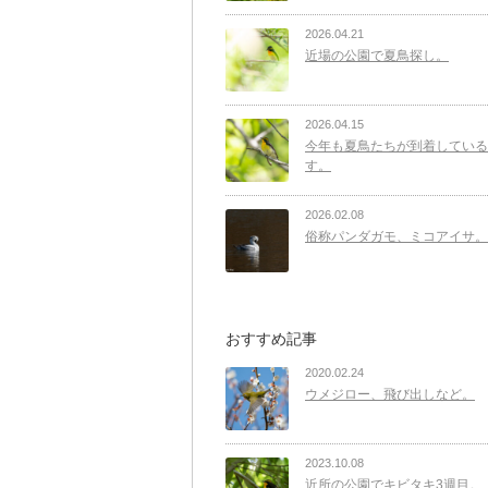
2026.04.21
近場の公園で夏鳥探し。
2026.04.15
今年も夏鳥たちが到着している
す。
2026.02.08
俗称パンダガモ、ミコアイサ。
おすすめ記事
2020.02.24
ウメジロー、飛び出しなど。
2023.10.08
近所の公園でキビタキ3週目。