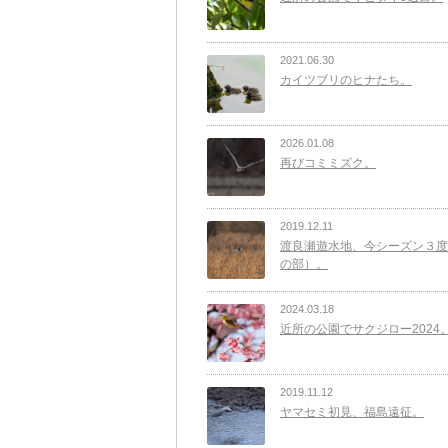
2021.06.30
カイツブリのヒナたち。
2026.01.08
再びコミミズク。
2019.12.11
渡良瀬遊水地、今シーズン３度
の部）。
2024.03.18
近所の公園でサクジロー2024
2019.11.12
ヤマセミ初見、福島遠征。