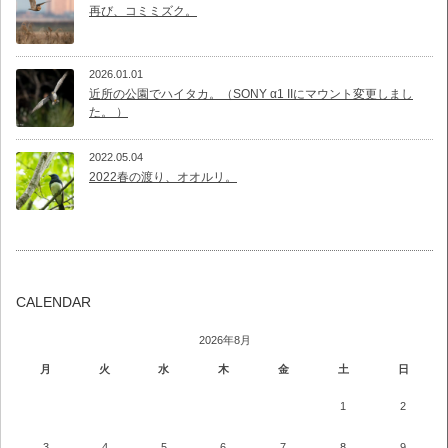
再び、コミミズク。
2026.01.01
近所の公園でハイタカ。（SONY α1 IIにマウント変更しまし
た。 ）
2022.05.04
2022春の渡り、オオルリ。
CALENDAR
2026年8月
月
火
水
木
金
土
日
1
2
3
4
5
6
7
8
9