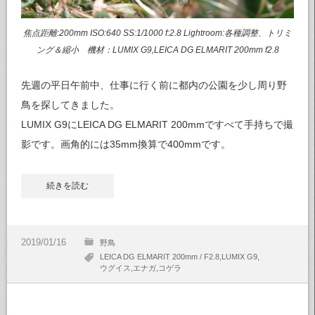
焦点距離:200mm ISO:640 SS:1/1000 f:2.8 Lightroom:各種調整、トリミ
ング＆縮小 機材：LUMIX G9,LEICA DG ELMARIT 200mm f2.8
先週の平日午前中、仕事に行く前に都内の公園を少し周り野
鳥を探してきました。
LUMIX G9にLEICA DG ELMARIT 200mmですべて手持ちで撮
影です。画角的には35mm換算で400mmです。
続きを読む
野鳥
LEICA DG ELMARIT 200mm / F2.8
LUMIX G9
ウグイス
エナガ
コゲラ