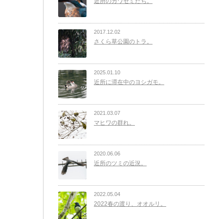
近所のカワセミたち。
2017.12.02
さくら草公園のトラ。
2025.01.10
近所に滞在中のヨシガモ。
2021.03.07
マヒワの群れ。
2020.06.06
近所のツミの近況。
2022.05.04
2022春の渡り、オオルリ。