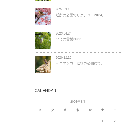
2024.03.18
近所の公園でサクジロー2024。
2023.04.24
ツミの営巣2023。
2020.12.13
ベニマシコ、近場の公園にて。
CALENDAR
2026年8月
月
火
水
木
金
土
日
1
2