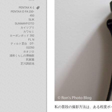
PENTAX K-1
PENTAX-D FA 150-
450
SLIK
SUNWAYFOTO
カイツブリ
カワセミ
カーボンポッド 392
FL N
ティルト雲台 DT-
01D50
ホオジロ
浦和くらしの博物館
民家園
芝川調節池
私の普段の撮影方法は、ある程度ポ