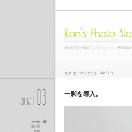
Ron's Photo Bl
趣味の写真を掲載しているブログです。野鳥撮影
タグ: カーボンポッド 392 FL N
03
一脚を導入。
2016/11
その他
未分類
野鳥