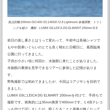
焦点距離:200mm ISO:400 SS:1/4000 f:2.8 Lightroom:各種調整、トリミ
ング＆縮小 機材：LUMIX G9,LEICA DG ELMARIT 200mm f2.8
前日の蒸し暑さとはうって変わって、午前中は長袖シャツで
もやや肌寒いぐらいのとても良く晴れた日曜日に、葛西臨海
公園に行ってきました。
子供が小さい頃に何回か、水族館に来たことがありました。
水族館の裏側を見学できるツアーに参加した記憶がありま
す。
野鳥撮影では初めてきましたが、今回はコアジサシを目的で
きました。
LUMIX G9にLEICA DG ELMARIT 200mmを付けて、手持ちで
撮影です。画角的には35mm換算で400mmです。1.4倍テレコ
ンも付けて試しましたが、暗くなることと画角が狭くなって