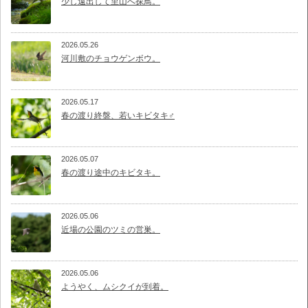
少し遠出して里山へ探鳥。
2026.05.26
河川敷のチョウゲンボウ。
2026.05.17
春の渡り終盤、若いキビタキ♂
2026.05.07
春の渡り途中のキビタキ。
2026.05.06
近場の公園のツミの営巣。
2026.05.06
ようやく、ムシクイが到着。