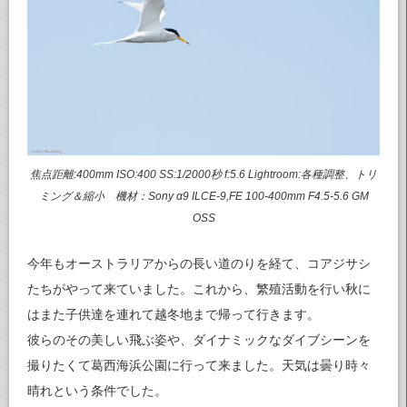
焦点距離:400mm ISO:400 SS:1/2000秒 f:5.6 Lightroom:各種調整、トリ
ミング＆縮小 機材：Sony α9 ILCE-9,FE 100-400mm F4.5-5.6 GM
OSS
今年もオーストラリアからの長い道のりを経て、コアジサシ
たちがやって来ていました。これから、繁殖活動を行い秋に
はまた子供達を連れて越冬地まで帰って行きます。
彼らのその美しい飛ぶ姿や、ダイナミックなダイブシーンを
撮りたくて葛西海浜公園に行って来ました。天気は曇り時々
晴れという条件でした。