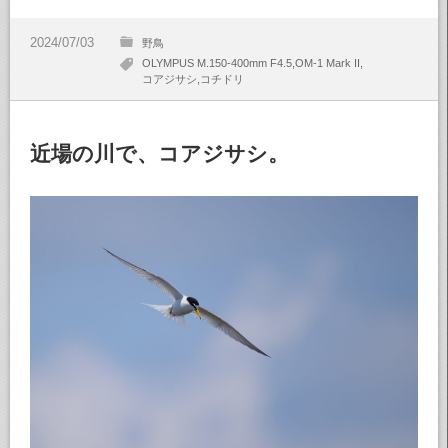
野鳥
OLYMPUS M.150-400mm F4.5
OM-1 Mark II
コアジサシ
コチドリ
近場の川で、コアジサシ。