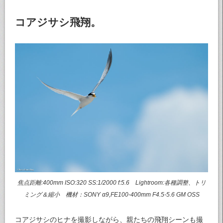
コアジサシ飛翔。
焦点距離:400mm ISO:320 SS:1/2000 f:5.6 Lightroom:各種調整、トリ
ミング＆縮小 機材：SONY α9,FE100-400mm F4.5-5.6 GM OSS
コアジサシのヒナを撮影しながら、親たちの飛翔シーンも撮