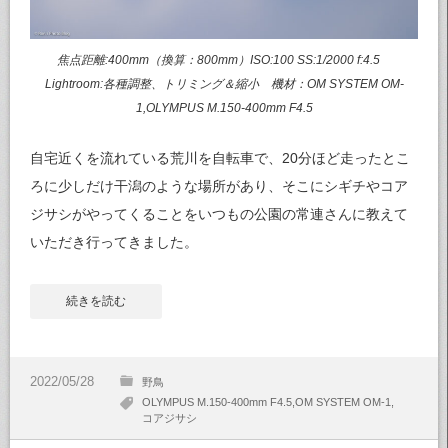
焦点距離:400mm（換算：800mm）ISO:100 SS:1/2000 f:4.5
Lightroom:各種調整、トリミング＆縮小 機材：OM SYSTEM OM-
1,OLYMPUS M.150-400mm F4.5
自宅近くを流れている荒川を自転車で、20分ほど走ったとこ
ろに少しだけ干潟のような場所があり、そこにシギチやコア
ジサシがやってくることをいつもの公園の常連さんに教えて
いただき行ってきました。
続きを読む
野鳥
OLYMPUS M.150-400mm F4.5
OM SYSTEM OM-1
コアジサシ