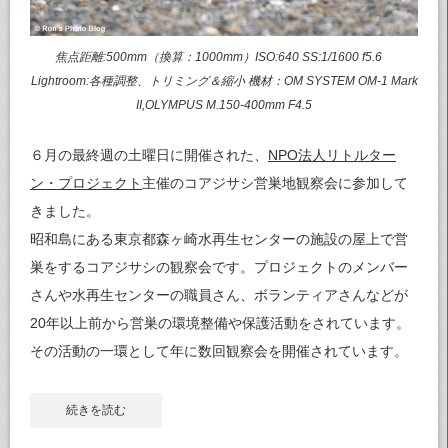
焦点距離:500mm（換算：1000mm）ISO:640 SS:1/1600 f5.6
Lightroom:各種調整、トリミング＆縮小 機材：OM SYSTEM OM-1 Mark
II,OLYMPUS M.150-400mm F4.5
６月の最終週の土曜日に開催された、
NPO法人リトルター
ン・プロジェクト
主催のコアジサシ営巣地観察会に参加して
きました。
昭和島にある東京都森ヶ崎水再生センターの施設の屋上で営
巣をするコアジサシの観察会です。プロジェクトのメンバー
さんや水再生センターの職員さん、ボランティアさんなどが
20年以上前から営巣の環境整備や保護活動をされています。
その活動の一環として年に数回観察会を開催されています。
続きを読む