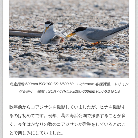
焦点距離:600mm ISO:100 SS:1/500 f:8 Lightroom:各種調整、トリミン
グ＆縮小 機材：SONY α7RIII,FE200-600mm F5.6-6.3 G OS
数年前からコアジサシを撮影していましたが、ヒナを撮影す
るのは初めてです。例年、葛西海浜公園で撮影することが多
く、今年はかなりの数のコアジサシが営巣をしているとのこ
とで楽しみにしていました。