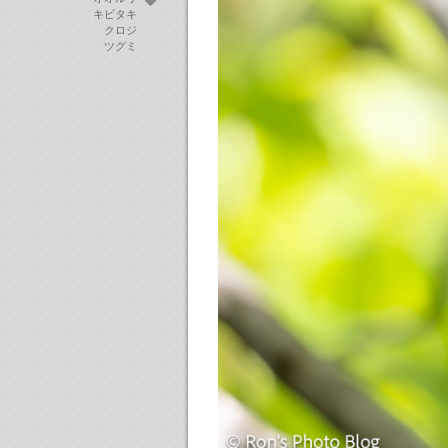
キビタキ
クロジ
ツグミ