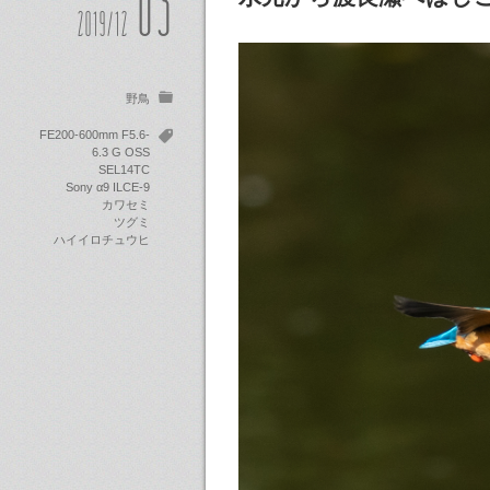
03
2019/12
野鳥
FE200-600mm F5.6-
6.3 G OSS
SEL14TC
Sony α9 ILCE-9
カワセミ
ツグミ
ハイイロチュウヒ