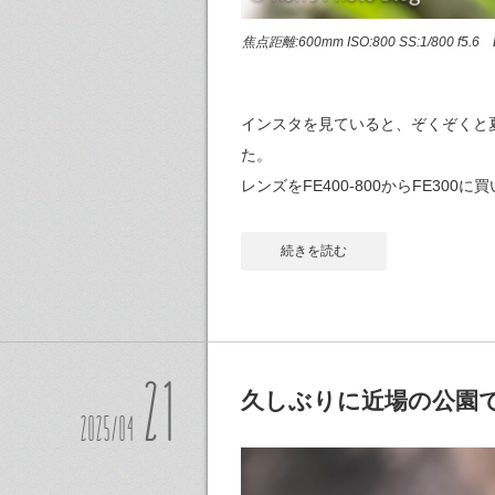
焦点距離:600mm ISO:800 SS:1/800 f5
インスタを見ていると、ぞくぞくと
た。
レンズをFE400-800からFE3
続きを読む
21
久しぶりに近場の公園
2025/04