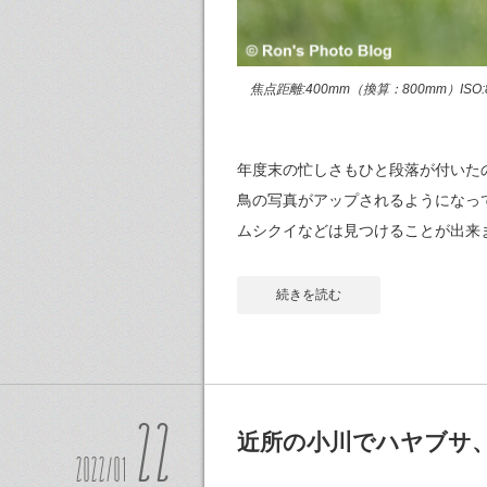
焦点距離:400mm（換算：800mm）ISO:80
年度末の忙しさもひと段落が付いた
鳥の写真がアップされるようになっ
ムシクイなどは見つけることが出来
続きを読む
22
近所の小川でハヤブサ
2022/01