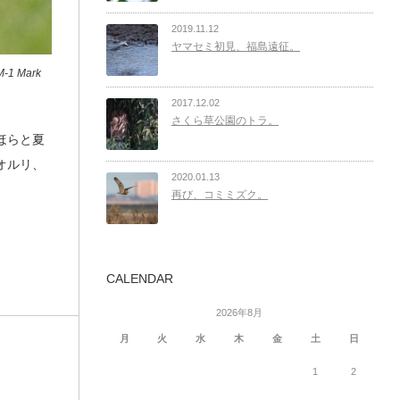
2019.11.12
ヤマセミ初見、福島遠征。
1 Mark
2017.12.02
さくら草公園のトラ。
ほらと夏
オルリ、
2020.01.13
再び、コミミズク。
CALENDAR
2026年8月
月
火
水
木
金
土
日
1
2