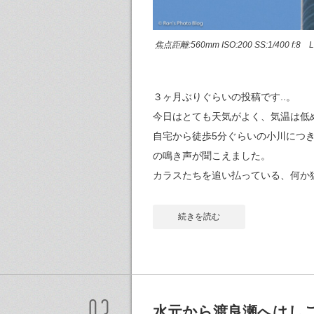
焦点距離:560mm ISO:200 SS:1/400 f:
３ヶ月ぶりぐらいの投稿です..。
今日はとても天気がよく、気温は低
自宅から徒歩5分ぐらいの小川につ
の鳴き声が聞こえました。
カラスたちを追い払っている、何か
続きを読む
水元から渡良瀬へはし