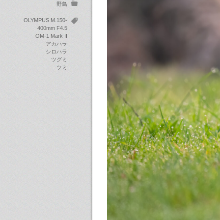
野鳥
OLYMPUS M.150-
400mm F4.5
OM-1 Mark II
アカハラ
シロハラ
ツグミ
ツミ