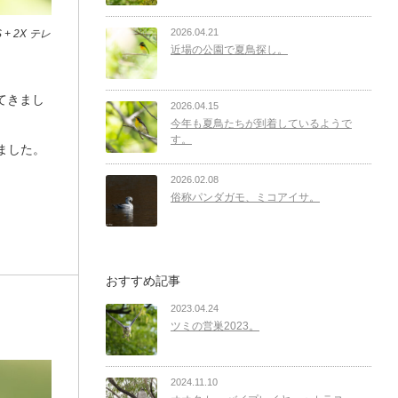
2026.04.21
 + 2X テレ
近場の公園で夏鳥探し。
てきまし
2026.04.15
今年も夏鳥たちが到着しているようで
す。
きました。
2026.02.08
俗称パンダガモ、ミコアイサ。
おすすめ記事
2023.04.24
ツミの営巣2023。
2024.11.10