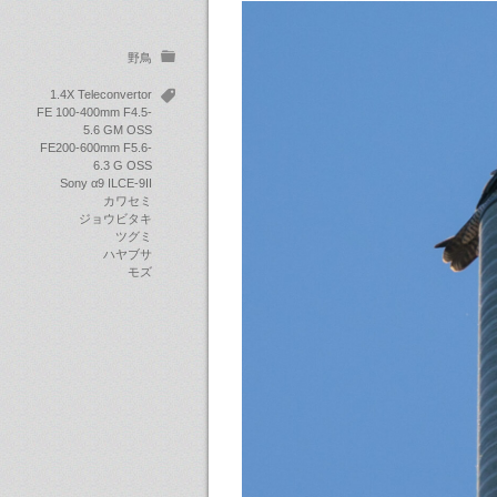
野鳥
1.4X Teleconvertor
FE 100-400mm F4.5-
5.6 GM OSS
FE200-600mm F5.6-
6.3 G OSS
Sony α9 ILCE-9II
カワセミ
ジョウビタキ
ツグミ
ハヤブサ
モズ