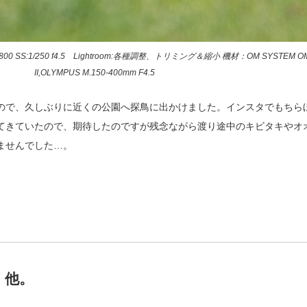
0 SS:1/250 f4.5 Lightroom:各種調整、トリミング＆縮小 機材：OM SYSTEM OM-
II,OLYMPUS M.150-400mm F4.5
ので、久しぶりに近くの公園へ探鳥に出かけました。インスタでもちら
てきていたので、期待したのですが残念ながら渡り途中のキビタキやオ
ませんでした…。
、他。