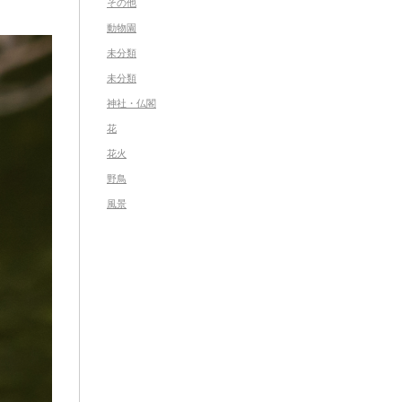
その他
動物園
未分類
未分類
神社・仏閣
花
花火
野鳥
風景