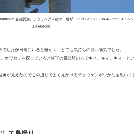
8 Lightroom:各種調整、トリミング＆縮小 機材：SONY α9II,FE100-400mm F4.5-5.6 
1.4Telecon
めでしたが日向にいると暖かく、とても気持ちの良い陽気でした。
き、カワセミを探しているとNTTの電波塔の方でキィ、キィ、キィーと
猛禽が見えたのでこの辺りでよく見かけるチョウゲンボウかなぁ思いま
ごして鳥撮り。