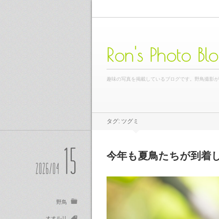
Ron's Photo Bl
趣味の写真を掲載しているブログです。野鳥撮影
タグ: ツグミ
15
今年も夏鳥たちが到着
2026/04
野鳥
オオルリ