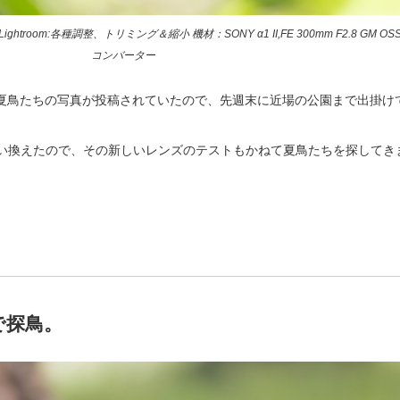
.6 Lightroom:各種調整、トリミング＆縮小 機材：SONY α1 II,FE 300mm F2.8 GM OSS
コンバーター
夏鳥たちの写真が投稿されていたので、先週末に近場の公園まで出掛け
00に買い換えたので、その新しいレンズのテストもかねて夏鳥たちを探して
で探鳥。