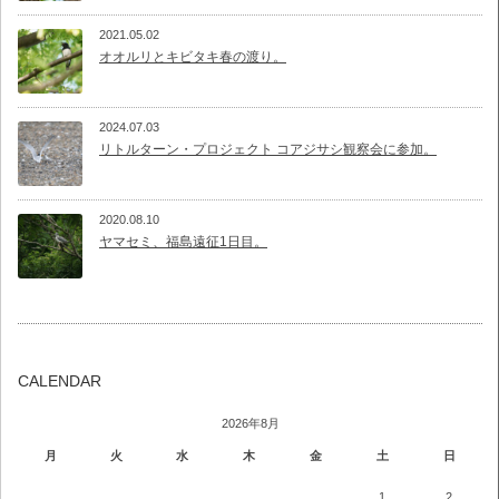
2021.05.02
オオルリとキビタキ春の渡り。
2024.07.03
リトルターン・プロジェクト コアジサシ観察会に参加。
2020.08.10
ヤマセミ、福島遠征1日目。
CALENDAR
2026年8月
月
火
水
木
金
土
日
1
2