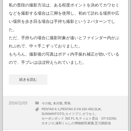
私の普段の撮影方法は、ある程度ポイントを決めてカワセミ
などを撮影する場合は三脚を使用し、初めて訪れる場所や広
い場所を歩き回る場合は手持ち撮影という２パターンでし
た。
ただ、手持ちの場合に撮影対象が遠いとファインダー内がぶ
れぶれで、中々手こずっておりました。
もちろん、撮影後の写真はボディ内手振れ補正が効いている
ので、手ブレはほぼ抑えられていました。
続きを読む
その他
未分類
野鳥
PENTAX K-1
PENTAX-D FA 150-450
SLIK
SUNWAYFOTO
カイツブリ
カワセミ
カーボンポッド 392 FL N
ティルト雲台 DT-01D50
ホオジロ
浦和くらしの博物館民家園
芝川調節池