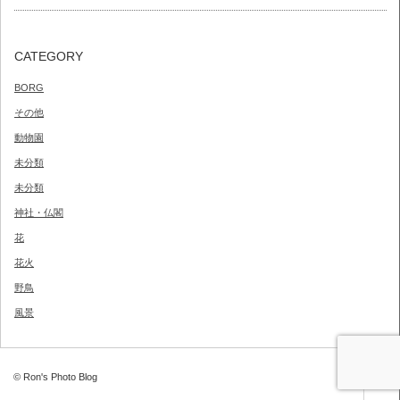
CATEGORY
BORG
その他
動物園
未分類
未分類
神社・仏閣
花
花火
野鳥
風景
© Ron's Photo Blog